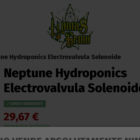
ne Hydroponics Electrovalvula Solenoide
Neptune Hydroponics
Electrovalvula Solenoid
ENVIO INMEDIATO
29,67 €
Impuestos incluidos
ENTREGA EN 24/48 HORAS DESDE SU SALIDA DEL ALMACEN