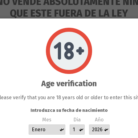
NO VENDE ABSOLUTAMENTE NI
QUE ESTE FUERA DE LA LEY
Añadir al carrito
RODUCTOS QUE SE VENDEN EN 
ENTE PARA LA HORTICULTURA 
S DEL PROPIO BANCO DE LLA
Age verification
 EL COLECCIONISMO, NO SE P
Descripción
GÚN CLIENTE DE LLAMAS GROW N
lease verify that you are 18 years old or older to enter this si
SERÁ BAJO SU RESPONSABILIDA
Introduzca su fecha de nacimiento
Mes
Dia
Año
 SE HACE RESPONSABLE DE L