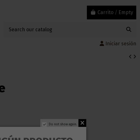
Carrito
/
Empty
Iniciar sesión
e
Do not show again.