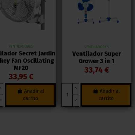
VENTILADORES
VENTILADORES
ilador Secret Jardin
Ventilador Super
ey Fan Oscillating
Grower 3 in 1
MF20
33,74 €
33,95 €
Añadir al
Añadir al
carrito
carrito