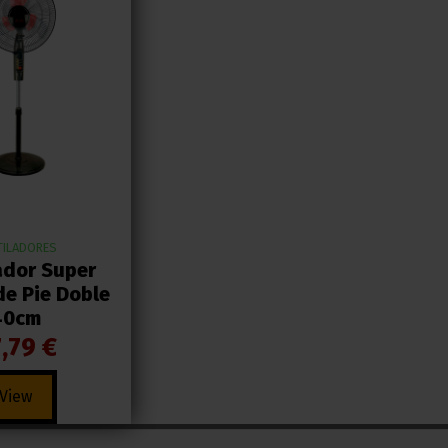
TILADORES
ador Super
de Pie Doble
40cm
,79 €
View