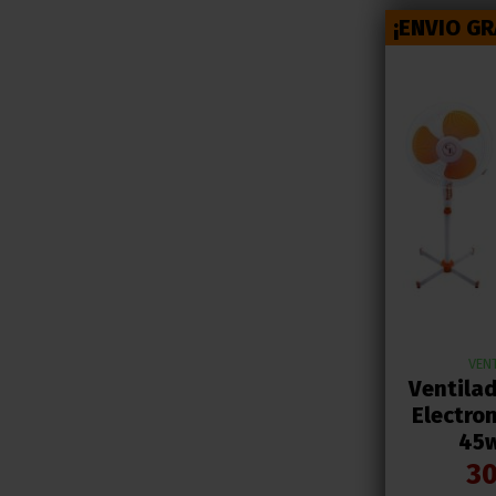
¡ENVIO GR
VEN
Ventila
Electron
45
30