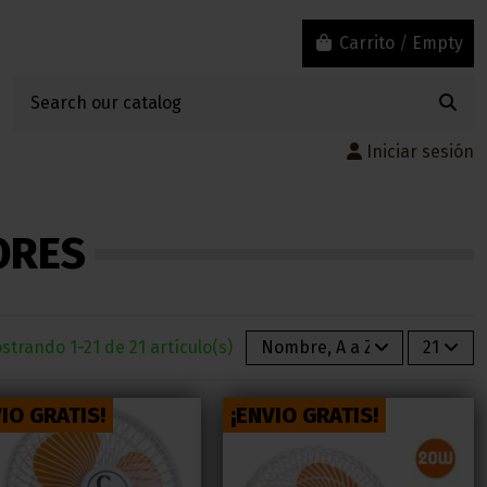
Carrito
/
Empty
Iniciar sesión
ORES
strando 1-21 de 21 artículo(s)
Nombre, A a Z
21
IO GRATIS!
¡ENVIO GRATIS!