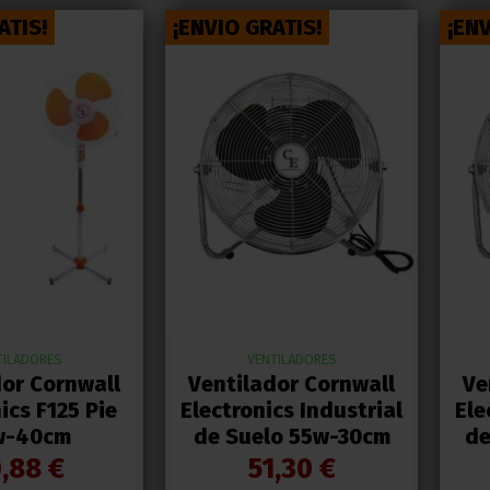
ATIS!
¡ENVIO GRATIS!
¡ENV
TILADORES
VENTILADORES
dor Cornwall
Ventilador Cornwall
Ve
ics F125 Pie
Electronics Industrial
Ele
w-40cm
de Suelo 55w-30cm
de
,88 €
51,30 €