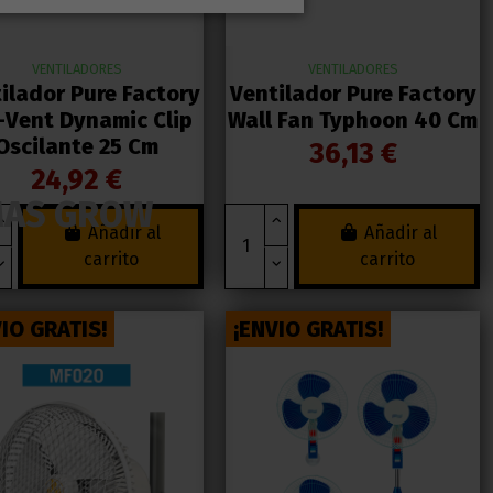
VENTILADORES
VENTILADORES
ilador Pure Factory
Ventilador Pure Factory
-Vent Dynamic Clip
Wall Fan Typhoon 40 Cm
Oscilante 25 Cm
36,13 €
24,92 €
MAS GROW
Añadir al
Añadir al
carrito
carrito
IO GRATIS!
¡ENVIO GRATIS!