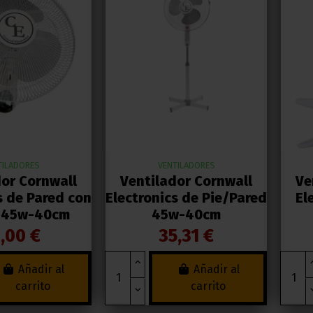
TILADORES
VENTILADORES
dor Cornwall
Ventilador Cornwall
Ve
s de Pared con
Electronics de Pie/Pared
El
 45w-40cm
45w-40cm
,00 €
35,31 €
Añadir al
Añadir al
carrito
carrito