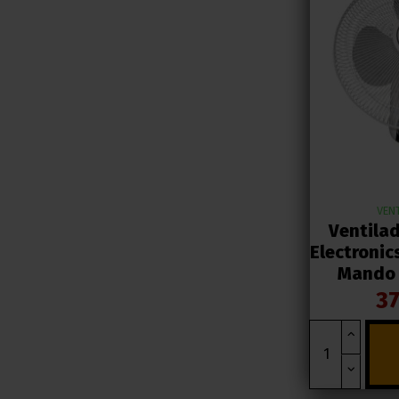
VEN
Ventila
Electronic
Mando
37