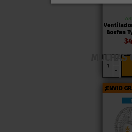
VEN
Ventilado
Boxfan T
34
MUCHAS 
¡ENVIO GR