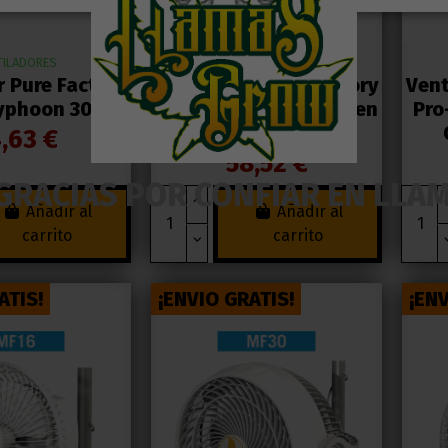
TILADORES
VENTILADORES
r Pure Factory
Ventilador Pure Factory
Vent
yphoon 30cm
Industrial Typhoon 3 en
Pro
1 (45cm)
,63 €
58,52 €
GRACIAS POR CONFIAR EN LLA
Añadir al
Añadir al
carrito
carrito
ATIS!
¡ENVIO GRATIS!
¡ENV