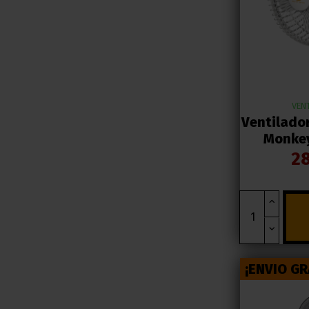
VEN
Ventilador
Monkey
28
¡ENVIO GR