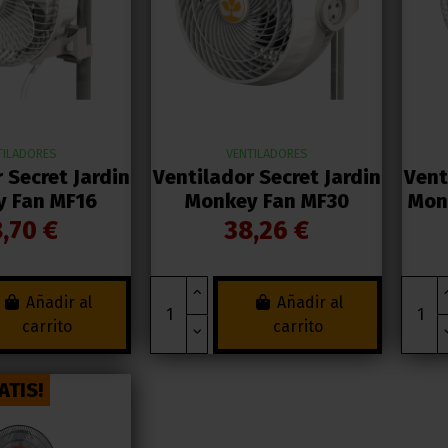
TILADORES
VENTILADORES
 Secret Jardin
Ventilador Secret Jardin
Vent
 Fan MF16
Monkey Fan MF30
Monk
,70 €
38,26 €
Añadir al
Añadir al
carrito
carrito
ATIS!