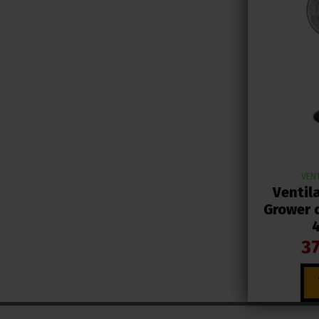
VEN
Ventil
Grower 
37