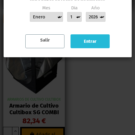
carrito
carrito
Mes
Dia
Año
MUCHAS GRACIAS POR CONFIAR EN LLAMAS GROW
¡ENVIO GRATIS!
Salir
Entrar
ARMARIOS DE CULTIVO CULTIBOX
Armario de Cultivo
Cultibox SG COMBI
82,34 €
Añadir al