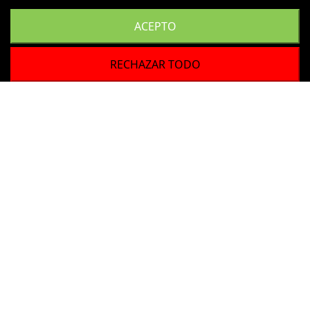
ACEPTO
RECHAZAR TODO
CO2
CO2
Neptune Hydroponics
Neptune Hydroponics
Controlador CO2 Con
Electrovalvula
Sonda
Solenoide
325,89 €
29,67 €
Añadir al
Añadir al
carrito
carrito
¡ENVIO GRATIS!
¡ENVIO GRATIS!