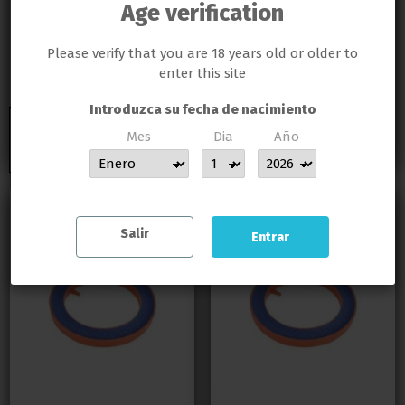
GERMINAR NI CULTIVAR, SI ALGÚN CLIENTE DE LLAMAS GROW NO RESPETA LA LEY SERÁ BAJO SU
DEPOSITOS Y CONTENEDORES
DEPOSITOS Y CONTENEDORES
Age verification
RESPONSABILIDAD
Deposito de Agua
Deposito de Agua
LLAMAS GROW NO SE HACE RESPONSABLE DE LAS ILEGALIDADES COMETIDAS POR LOS CLIENTES
Neptune Hydroponics
Werit EcoLine Pallet
Please verify that you are 18 years old or older to
Flexible
Plastico
enter this site
52,99 €
269,83 €
Introduzca su fecha de nacimiento
Añadir al
Añadir al
Mes
Dia
Año
carrito
carrito
MUCHAS GRACIAS POR CONFIAR EN LLAMAS GROW
Salir
Entrar