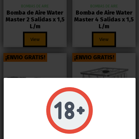
BOMBAS DE AIRE
BOMBAS DE AIRE
Bomba de Aire Water
Bomba de Aire Water
Master 2 Salidas x 1,5
Master 4 Salidas x 1,5
L/m
L/m
View
View
¡ENVIO GRATIS!
¡ENVIO GRATIS!
Do not show again.
LLAMAS GROW NO VENDE ABSOLUTAMENTE NINGÚN PRODUCTO QUE ESTE FUERA DE LA LEY
TODOS LOS PRODUCTOS QUE SE VENDEN EN ESTA WEB SON EXCLUSIVAMENTE PARA LA HORTICULTURA
PROFESIONAL
LAS SEMILLAS DEL PROPIO BANCO DE LLAMAS GROW SON EXCLUSIVAS PARA EL COLECCIONISMO, NO SE PUEDE