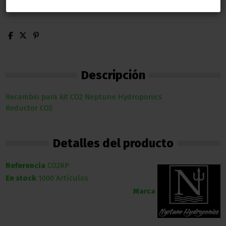
Descripción
Recambio para kit CO2 Neptune Hydroponics
Reductor CO2
Detalles del producto
Referencia
CO2RP
En stock
1000 Artículos
Marca