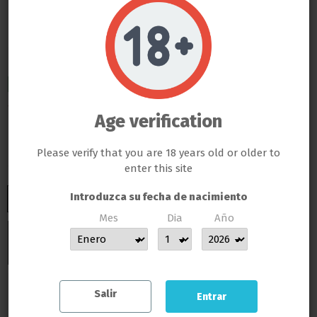
Neptune Hydroponics
Reductor CO2
Do not show again.
LLAMAS GROW NO VENDE ABSOLUTAMENTE NINGÚN PRODUCTO QUE ESTE FUERA DE LA LEY
TODOS LOS PRODUCTOS QUE SE VENDEN EN ESTA WEB SON EXCLUSIVAMENTE PARA LA HORTICULTURA
ENVIO INMEDIATO
PROFESIONAL
26,01 €
LAS SEMILLAS DEL PROPIO BANCO DE LLAMAS GROW SON EXCLUSIVAS PARA EL COLECCIONISMO, NO SE PUEDE
GERMINAR NI CULTIVAR, SI ALGÚN CLIENTE DE LLAMAS GROW NO RESPETA LA LEY SERÁ BAJO SU
Age verification
RESPONSABILIDAD
Impuestos incluidos
LLAMAS GROW NO SE HACE RESPONSABLE DE LAS ILEGALIDADES COMETIDAS POR LOS CLIENTES
ENTREGA EN 24/48 HORAS DESDE SU SALIDA DEL ALMACEN
Please verify that you are 18 years old or older to
enter this site
Introduzca su fecha de nacimiento
Mes
Dia
Año
MUCHAS GRACIAS POR CONFIAR EN LLAMAS GROW
Añadir al carrito
Salir
Entrar