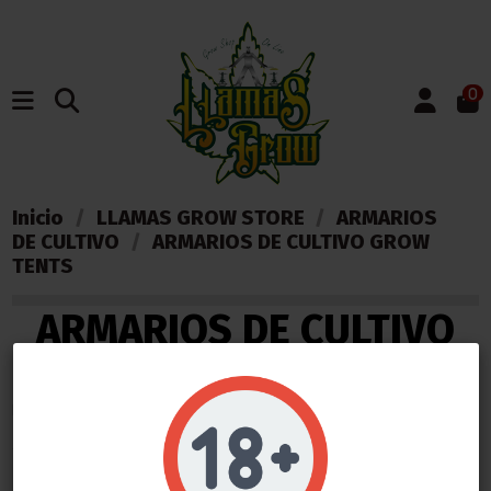
0
Inicio
LLAMAS GROW STORE
ARMARIOS
DE CULTIVO
ARMARIOS DE CULTIVO GROW
TENTS
ARMARIOS DE CULTIVO
GROW TENTS
Do not show again.
Nombre, A a Z
1
LLAMAS GROW NO VENDE ABSOLUTAMENTE NINGÚN PRODUCTO QUE ESTE FUERA DE LA LEY