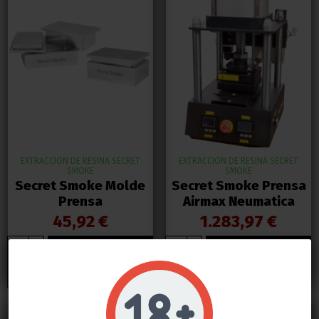
EXTRACCION DE RESINA SECRET
EXTRACCION DE RESINA SECRET
SMOKE
SMOKE
Secret Smoke Molde
Secret Smoke Prensa
Prensa
Airmax Neumatica
45,92 €
1.283,97 €
Añadir al
Añadir al
carrito
carrito
¡ENVIO GRATIS!
¡ENVIO GRATIS!
Do not show again.