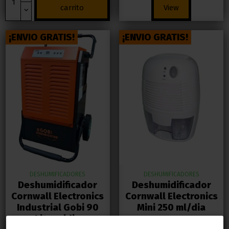
carrito
View
¡ENVIO GRATIS!
¡ENVIO GRATIS!
DESHUMIFICADORES
DESHUMIFICADORES
Deshumidificador
Deshumidificador
Cornwall Electronics
Cornwall Electronics
Industrial Gobi 90
Mini 250 ml/dia
Litros/dia
52,82 €