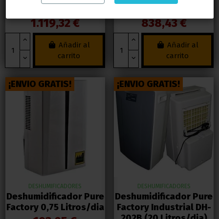
Litros/dia
Litros/dia
1.119,32 €
838,43 €
Añadir al
Añadir al
carrito
carrito
¡ENVIO GRATIS!
¡ENVIO GRATIS!
DESHUMIFICADORES
DESHUMIFICADORES
Deshumidificador Pure
Deshumidificador Pure
Factory 0,75 Litros/dia
Factory Industrial DH-
202B (20 Litros/dia)