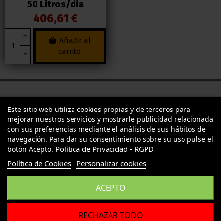
50 Litros/dia
406,61 €
Añadir al
carrito
Este sitio web utiliza cookies propias y de terceros para
mejorar nuestros servicios y mostrarle publicidad relacionada
TU LLAMAS GROW
con sus preferencias mediante el análisis de sus hábitos de
navegación. Para dar su consentimiento sobre su uso pulse el
Política de Privacidad - RGPD
botón Acepto.
INFORMACION LEGAL
Política de Cookies
Personalizar cookies
Contact us
ACEPTO
RECHAZAR TODO