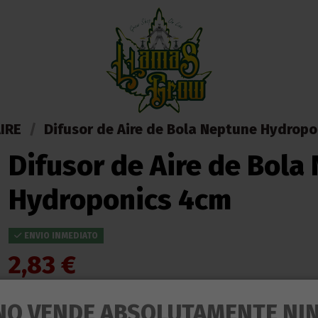
IRE
Difusor de Aire de Bola Neptune Hydrop
Difusor de Aire de Bola
Hydroponics 4cm
ENVIO INMEDIATO
2,83 €
Impuestos incluidos
ENTREGA EN 24/48 HORAS DESDE SU SALIDA DEL ALMACEN
NO VENDE ABSOLUTAMENTE NI