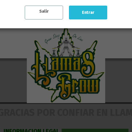
COMETIDAS POR LOS CLIENTES
Salir
Entrar
Reviews
(0)
GRACIAS POR CONFIAR EN LLA
INFORMACION LEGAL