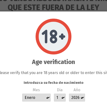
QUE ESTE FUERA DE LA LEY
Añadir al carrito
RODUCTOS QUE SE VENDEN EN 
ENTE PARA LA HORTICULTURA 
S DEL PROPIO BANCO DE LLA
Age verification
 EL COLECCIONISMO, NO SE P
Descripción
GÚN CLIENTE DE LLAMAS GROW N
lease verify that you are 18 years old or older to enter this si
SERÁ BAJO SU RESPONSABILIDA
Introduzca su fecha de nacimiento
Mes
Dia
Año
Detalles del producto
 SE HACE RESPONSABLE DE L