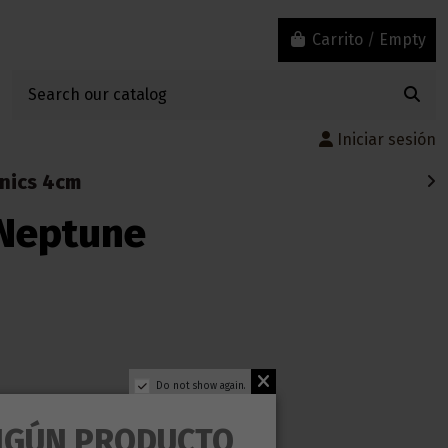
Carrito
/
Empty
Iniciar sesión
onics 4cm
 Neptune
Do not show again.
NGÚN PRODUCTO