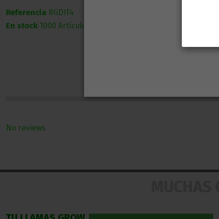
Referencia
RGDIF4
En stock
1000 Artículos
No reviews
MUCHAS 
TU LLAMAS GROW