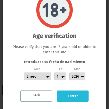
Do not show again.
Neptune Hydroponics
LLAMAS GROW NO VENDE ABSOLUTAMENTE NINGÚN PRODUCTO QUE ESTE FUERA DE LA LEY
TODOS LOS PRODUCTOS QUE SE VENDEN EN ESTA WEB SON EXCLUSIVAMENTE PARA LA HORTICULTURA
PROFESIONAL
Calentador de Agua
LAS SEMILLAS DEL PROPIO BANCO DE LLAMAS GROW SON EXCLUSIVAS PARA EL COLECCIONISMO, NO SE PUEDE
GERMINAR NI CULTIVAR, SI ALGÚN CLIENTE DE LLAMAS GROW NO RESPETA LA LEY SERÁ BAJO SU
Age verification
RESPONSABILIDAD
300w
LLAMAS GROW NO SE HACE RESPONSABLE DE LAS ILEGALIDADES COMETIDAS POR LOS CLIENTES
Please verify that you are 18 years old or older to
ENVIO INMEDIATO
enter this site
17,86 €
Introduzca su fecha de nacimiento
Impuestos incluidos
Mes
Dia
Año
ENTREGA EN 24/48 HORAS DESDE SU SALIDA DEL ALMACEN
MUCHAS GRACIAS POR CONFIAR EN LLAMAS GROW
Salir
Entrar
Añadir al carrito