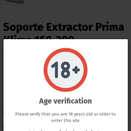
Soporte Extractor Prima
Klima 150-200
ENVIO INMEDIATO
9,10 €
Do not show again.
Impuestos incluidos
LLAMAS GROW NO VENDE ABSOLUTAMENTE NINGÚN PRODUCTO QUE ESTE FUERA DE LA LEY
ENTREGA EN 24/48 HORAS DESDE SU SALIDA DEL ALMACEN
TODOS LOS PRODUCTOS QUE SE VENDEN EN ESTA WEB SON EXCLUSIVAMENTE PARA LA HORTICULTURA
PROFESIONAL
LAS SEMILLAS DEL PROPIO BANCO DE LLAMAS GROW SON EXCLUSIVAS PARA EL COLECCIONISMO, NO SE PUEDE
GERMINAR NI CULTIVAR, SI ALGÚN CLIENTE DE LLAMAS GROW NO RESPETA LA LEY SERÁ BAJO SU
Age verification
RESPONSABILIDAD
Modelo
LLAMAS GROW NO SE HACE RESPONSABLE DE LAS ILEGALIDADES COMETIDAS POR LOS CLIENTES
150-200
Please verify that you are 18 years old or older to
enter this site