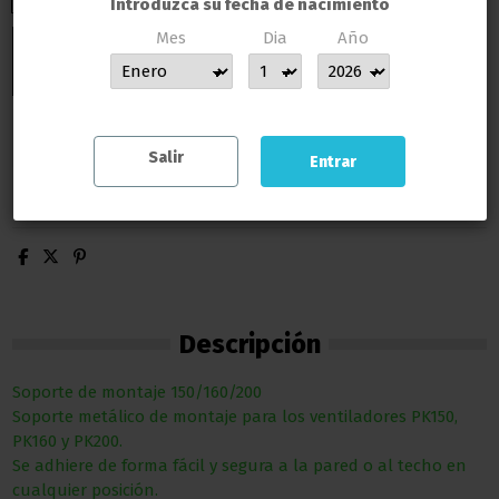
Introduzca su fecha de nacimiento
Mes
Dia
Año
Añadir al carrito
MUCHAS GRACIAS POR CONFIAR EN LLAMAS GROW
Salir
Entrar
Descripción
Soporte de montaje 150/160/200
Soporte metálico de montaje para los ventiladores PK150,
PK160 y PK200.
Se adhiere de forma fácil y segura a la pared o al techo en
cualquier posición.