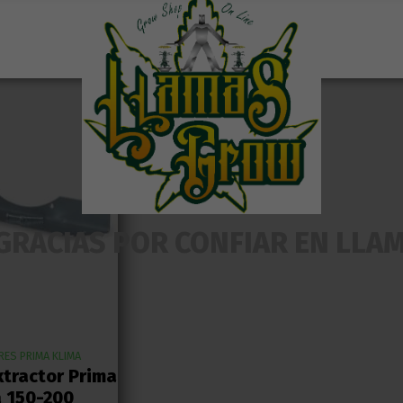
Añadir al
Añadir al
carrito
carrito
GRACIAS POR CONFIAR EN LLA
ES PRIMA KLIMA
xtractor Prima
a 150-200