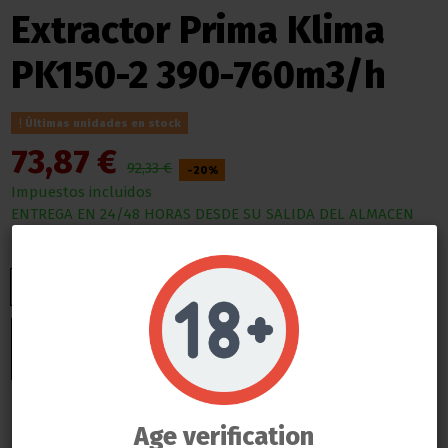
Extractor Prima Klima
PK150-2 390-760m3/h
Últimas unidades en stock
73,87 €
92,33 €
-20%
Impuestos incluidos
ENTREGA EN 24/48 HORAS DESDE SU SALIDA DEL ALMACEN
Do not show again.
Añadir al carrito
LLAMAS GROW NO VENDE ABSOLUTAMENTE NINGÚN PRODUCTO QUE ESTE FUERA DE LA LEY
TODOS LOS PRODUCTOS QUE SE VENDEN EN ESTA WEB SON EXCLUSIVAMENTE PARA LA HORTICULTURA
PROFESIONAL
LAS SEMILLAS DEL PROPIO BANCO DE LLAMAS GROW SON EXCLUSIVAS PARA EL COLECCIONISMO, NO SE PUEDE
GERMINAR NI CULTIVAR, SI ALGÚN CLIENTE DE LLAMAS GROW NO RESPETA LA LEY SERÁ BAJO SU
Age verification
RESPONSABILIDAD