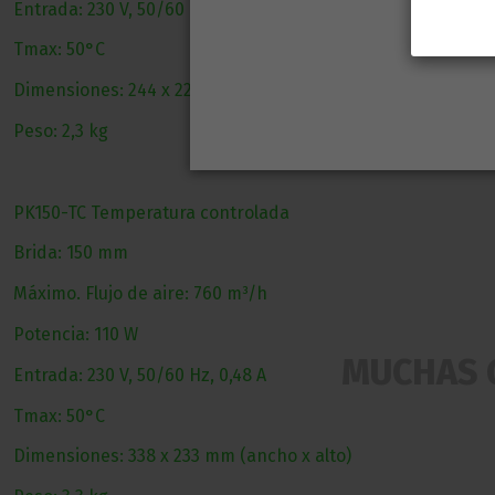
Entrada: 230 V, 50/60 Hz, 0,26 A
Tmax: 50°C
Dimensiones: 244 x 220 mm (ancho x alto)
Peso: 2,3 kg
PK150-TC Temperatura controlada
Brida: 150 mm
Máximo. Flujo de aire: 760 m³/h
Potencia: 110 W
MUCHAS 
Entrada: 230 V, 50/60 Hz, 0,48 A
Tmax: 50°C
Dimensiones: 338 x 233 mm (ancho x alto)