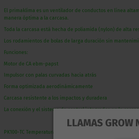
El primaklima es un ventilador de conductos en línea alt
manera óptima a la carcasa.
Toda la carcasa está hecha de poliamida (nylon) de alta re
Los rodamientos de bolas de larga duración sin mantenim
Funciones:
Motor de CA ebm-papst
Impulsor con palas curvadas hacia atrás
Forma optimizada aerodinámicamente
Carcasa resistente a los impactos y duradera
La conexión y el sistema de control integrados en la carca
LLAMAS GROW 
PK100-TC Temperatura controlada