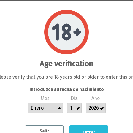
RODUCTOS QUE SE VENDEN EN 
ENTE PARA LA HORTICULTURA 
S DEL PROPIO BANCO DE LLA
Age verification
 EL COLECCIONISMO, NO SE P
GÚN CLIENTE DE LLAMAS GROW N
lease verify that you are 18 years old or older to enter this si
SERÁ BAJO SU RESPONSABILIDA
Introduzca su fecha de nacimiento
Mes
Dia
Año
 SE HACE RESPONSABLE DE L
COMETIDAS POR LOS CLIENTES
Salir
Entrar