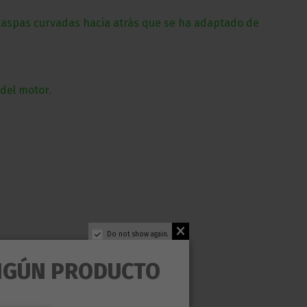
 aspas curvadas hacia atrás que se ha adaptado de
del motor.
Do not show again.
NGÚN PRODUCTO