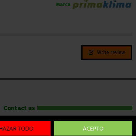
Marca
Write review
Contact us
LLAMAS GROW
HAZAR TODO
ACEPTO
640 29 28 97