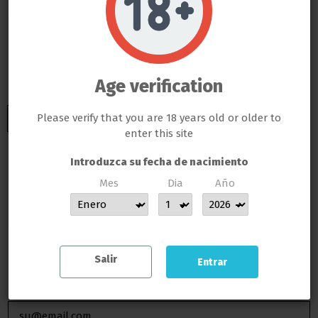
Do not show again.
Bluelab Power Relay R4
LLAMAS GROW NO VENDE ABSOLUTAMENTE NINGÚN PRODUCTO QUE ESTE FUERA DE LA LEY
TODOS LOS PRODUCTOS QUE SE VENDEN EN ESTA WEB SON EXCLUSIVAMENTE PARA LA HORTICULTURA
PROFESIONAL
LAS SEMILLAS DEL PROPIO BANCO DE LLAMAS GROW SON EXCLUSIVAS PARA EL COLECCIONISMO, NO SE PUEDE
GERMINAR NI CULTIVAR, SI ALGÚN CLIENTE DE LLAMAS GROW NO RESPETA LA LEY SERÁ BAJO SU
Age verification
RESPONSABILIDAD
Bluelab Power Relay R4
LLAMAS GROW NO SE HACE RESPONSABLE DE LAS ILEGALIDADES COMETIDAS POR LOS CLIENTES
Please verify that you are 18 years old or older to
enter this site
Introduzca su fecha de nacimiento
Añadir al carrito
Mes
Dia
Año
MUCHAS GRACIAS POR CONFIAR EN LLAMAS GROW
Salir
Entrar