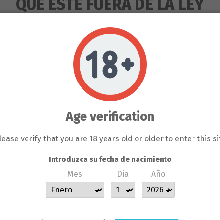
QUE ESTE FUERA DE LA LEY
Añadir al carrito
RODUCTOS QUE SE VENDEN EN 
ENTE PARA LA HORTICULTURA 
S DEL PROPIO BANCO DE LLA
Age verification
 EL COLECCIONISMO, NO SE P
GÚN CLIENTE DE LLAMAS GROW N
lease verify that you are 18 years old or older to enter this si
Descripción
SERÁ BAJO SU RESPONSABILIDA
Introduzca su fecha de nacimiento
Mes
Dia
Año
 SE HACE RESPONSABLE DE L
Detalles del producto
COMETIDAS POR LOS CLIENTES