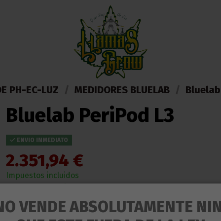
E PH-EC-LUZ
MEDIDORES BLUELAB
Bluelab
Bluelab PeriPod L3
ENVIO INMEDIATO
2.351,94 €
Impuestos incluidos
ENTREGA EN 24/48 HORAS DESDE SU SALIDA DEL ALMACEN
NO VENDE ABSOLUTAMENTE NI
Bluelab PeriPod L3