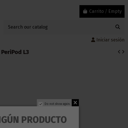
Carrito
/
Empty
Iniciar sesión
 PeriPod L3
Do not show again.
NGÚN PRODUCTO