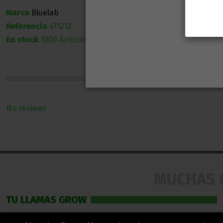
Marca
Bluelab
Referencia
411212
En stock
1000 Artículos
No reviews
MUCHAS 
TU LLAMAS GROW
Mi cuenta