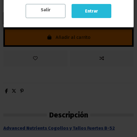
Salir
Entrar
Añadir al carrito
Descripción
Advanced Nutrients Cogollos y Tallos Fuertes B-52