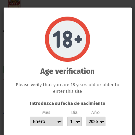
Advanced Nutrients
Cogollos y Tallos
Do not show again.
LLAMAS GROW NO VENDE ABSOLUTAMENTE NINGÚN PRODUCTO QUE ESTE FUERA DE LA LEY
Fuertes B-52
TODOS LOS PRODUCTOS QUE SE VENDEN EN ESTA WEB SON EXCLUSIVAMENTE PARA LA HORTICULTURA
PROFESIONAL
LAS SEMILLAS DEL PROPIO BANCO DE LLAMAS GROW SON EXCLUSIVAS PARA EL COLECCIONISMO, NO SE PUEDE
GERMINAR NI CULTIVAR, SI ALGÚN CLIENTE DE LLAMAS GROW NO RESPETA LA LEY SERÁ BAJO SU
Age verification
ENVIO INMEDIATO
RESPONSABILIDAD
16,60 €
LLAMAS GROW NO SE HACE RESPONSABLE DE LAS ILEGALIDADES COMETIDAS POR LOS CLIENTES
Please verify that you are 18 years old or older to
Impuestos incluidos
enter this site
ENTREGA EN 24/48 HORAS DESDE SU SALIDA DEL ALMACEN
Introduzca su fecha de nacimiento
Advanced Nutrients Cogollos y Tallos Fuertes B-52
Mes
Dia
Año
MUCHAS GRACIAS POR CONFIAR EN LLAMAS GROW
Cantidad
500ml
1 Litro
5 Litros
10 Litros
250ml