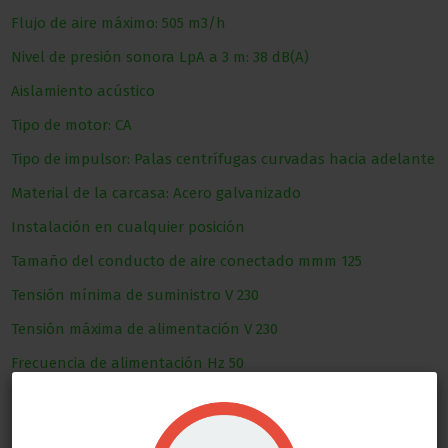
Flujo de aire máximo: 505 m3/h
Nivel de presión sonora LpA a 3 m: 38 dB(A)
Aislamiento acústico
Tipo de motor: CA
Tipo de impulsor: Palas centrífugas curvadas hacia adelante
Material de la carcasa: Acero galvanizado
Instalación en cualquier posición
Tamaño del conducto de aire conectado
mmm
125
Tensión mínima de suministro
V
230
Tensión máxima de alimentación
V
230
Frecuencia de alimentación
Hz
50
Potencia nominal
W
155
Unidad actual
A
0,7