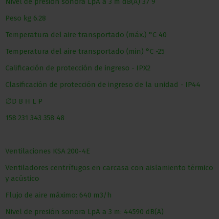
Nivel de presión sonora LpA a 3 m
dB(A)
37
9
Peso
kg
6.28
Temperatura del aire transportado (máx.)
°С
40
Temperatura del aire transportado (min)
°С
-25
Calificación de protección de ingreso
-
IPX2
Clasificación de protección de ingreso de la unidad
-
IP44
∅D
B
H
L
P
158
231
343
358
48
Ventilaciones KSA 200-4E
Ventiladores centrífugos en carcasa con aislamiento térmico
y acústico
Flujo de aire máximo: 640 m3/h
Nivel de presión sonora LpA a 3 m: 44590 dB(A)