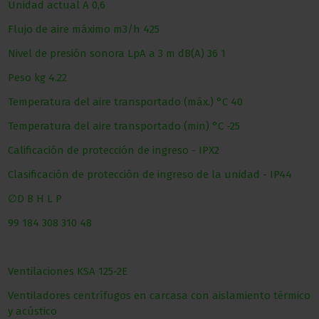
Unidad actual
A
0,6
Flujo de aire máximo
m3/h
425
Nivel de presión sonora LpA a 3 m
dB(A)
36
1
Peso
kg
4.22
Temperatura del aire transportado (máx.)
°С
40
Temperatura del aire transportado (min)
°С
-25
Calificación de protección de ingreso
-
IPX2
Clasificación de protección de ingreso de la unidad
-
IP44
∅D
B
H
L
P
99
184
308
310
48
Ventilaciones KSA 125-2E
Ventiladores centrífugos en carcasa con aislamiento térmico
y acústico