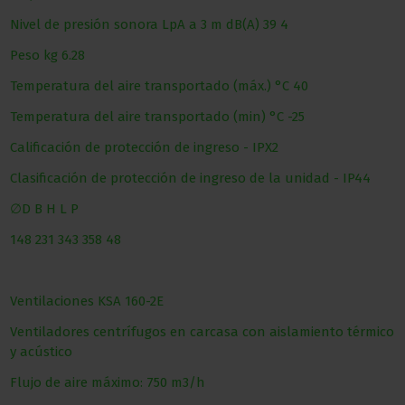
Nivel de presión sonora LpA a 3 m
dB(A)
39
4
Peso
kg
6.28
Temperatura del aire transportado (máx.)
°С
40
Temperatura del aire transportado (min)
°С
-25
Calificación de protección de ingreso
-
IPX2
Clasificación de protección de ingreso de la unidad
-
IP44
∅D
B
H
L
P
148
231
343
358
48
Ventilaciones KSA 160-2E
Ventiladores centrífugos en carcasa con aislamiento térmico
y acústico
Flujo de aire máximo: 750 m3/h