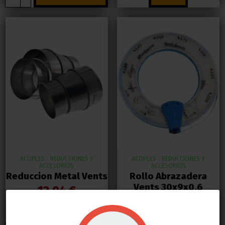
ACOPLES - REDUCCIONES Y
ACOPLES - REDUCCIONES Y
ACCESORIOS
ACCESORIOS
Reduccion Metal Vents
Rollo Abrazadera
Vents 30x9x0.6
12,04 €
(CBR300)
20,06 €