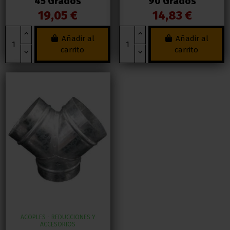
45 Grados
90 Grados
19,05 €
14,83 €
Añadir al
Añadir al
carrito
carrito
ACOPLES - REDUCCIONES Y
ACCESORIOS