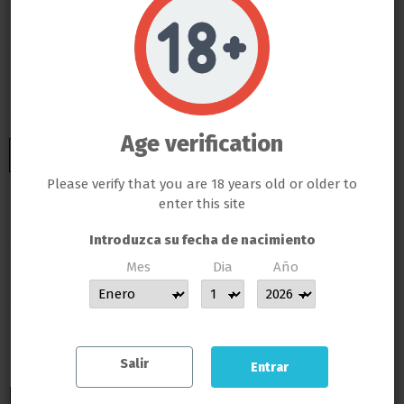
Recambio Cubo
Do not show again.
CO2Boost
LLAMAS GROW NO VENDE ABSOLUTAMENTE NINGÚN PRODUCTO QUE ESTE FUERA DE LA LEY
TODOS LOS PRODUCTOS QUE SE VENDEN EN ESTA WEB SON EXCLUSIVAMENTE PARA LA HORTICULTURA
PROFESIONAL
LAS SEMILLAS DEL PROPIO BANCO DE LLAMAS GROW SON EXCLUSIVAS PARA EL COLECCIONISMO, NO SE PUEDE
GERMINAR NI CULTIVAR, SI ALGÚN CLIENTE DE LLAMAS GROW NO RESPETA LA LEY SERÁ BAJO SU
Age verification
RESPONSABILIDAD
LLAMAS GROW NO SE HACE RESPONSABLE DE LAS ILEGALIDADES COMETIDAS POR LOS CLIENTES
Please verify that you are 18 years old or older to
enter this site
Añadir al carrito
Introduzca su fecha de nacimiento
Mes
Dia
Año
MUCHAS GRACIAS POR CONFIAR EN LLAMAS GROW
Salir
Entrar