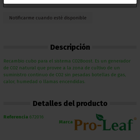
Descripción
Recambio cubo para el sistema CO2Boost. Es un generador
de CO2 natural que provee a la zona de cultivo de un
suministro continuo de CO2 sin pesadas botellas de gas,
calor, humedad o llamas encendidas.
Detalles del producto
Referencia
672016
Marca