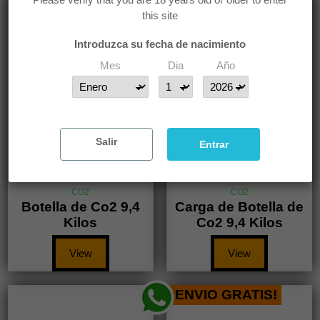
this site
Introduzca su fecha de nacimiento
Mes
Dia
Año
Salir
Entrar
CO2
CO2
Botella de Co2 9,4
Carga de Botella de
Kilos
Co2 9,4 Kilos
View
View
¡ENVIO GRATIS!