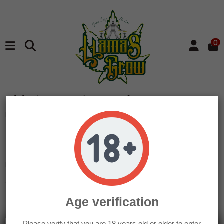
0
Inicio
Marcas
Pro-Leaf
Listado de productos
por marca Pro-Leaf
Nombre, A a Z
6
Age verification
Please verify that you are 18 years old or older to enter