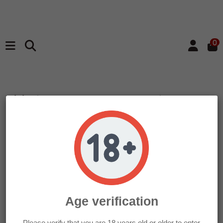
0
Inicio
LLAMAS GROW STORE
RENOVACION DE AIRE Y VENTILACION
VENTILADORES
Ventilador Cornwall
Electronics de Pinza 15w-15cm
¡ENVIO GRATIS!
Age verification
Please verify that you are 18 years old or older to enter