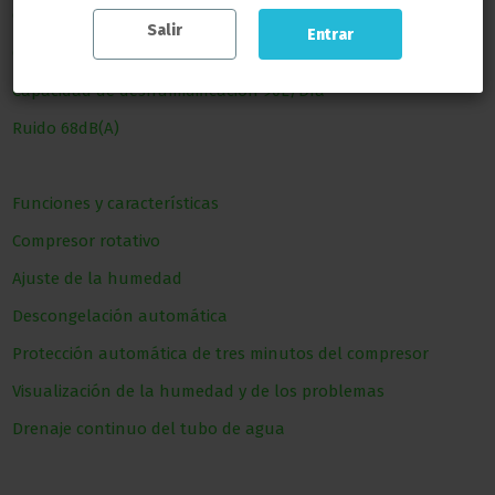
Consumo de energía 1250W
Salir
Entrar
Corriente nominal 5.8A
Capacidad de deshumidificación 90L/Día
Ruido 68dB(A)
Funciones y características
Compresor rotativo
Ajuste de la humedad
Descongelación automática
Protección automática de tres minutos del compresor
Visualización de la humedad y de los problemas
Drenaje continuo del tubo de agua