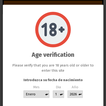
Añadir al carrito
Do not show again.
LLAMAS GROW NO VENDE ABSOLUTAMENTE NINGÚN PRODUCTO QUE ESTE FUERA DE LA LEY
TODOS LOS PRODUCTOS QUE SE VENDEN EN ESTA WEB SON EXCLUSIVAMENTE PARA LA HORTICULTURA
PROFESIONAL
LAS SEMILLAS DEL PROPIO BANCO DE LLAMAS GROW SON EXCLUSIVAS PARA EL COLECCIONISMO, NO SE PUEDE
GERMINAR NI CULTIVAR, SI ALGÚN CLIENTE DE LLAMAS GROW NO RESPETA LA LEY SERÁ BAJO SU
Age verification
RESPONSABILIDAD
LLAMAS GROW NO SE HACE RESPONSABLE DE LAS ILEGALIDADES COMETIDAS POR LOS CLIENTES
Please verify that you are 18 years old or older to
Descripción
enter this site
DESHUMIDIFICADOR INDUSTRIAL GOBI 90L/DÍA
Introduzca su fecha de nacimiento
Mes
Dia
Año
CARACTERÍSTICAS:
MUCHAS GRACIAS POR CONFIAR EN LLAMAS GROW
Alimentación eléctrica
220V/50Hz