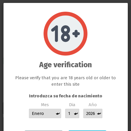
Recambio Cuchilla
Peladora Super Grower
Do not show again.
LLAMAS GROW NO VENDE ABSOLUTAMENTE NINGÚN PRODUCTO QUE ESTE FUERA DE LA LEY
Leaf Cutter 50cm
TODOS LOS PRODUCTOS QUE SE VENDEN EN ESTA WEB SON EXCLUSIVAMENTE PARA LA HORTICULTURA
PROFESIONAL
LAS SEMILLAS DEL PROPIO BANCO DE LLAMAS GROW SON EXCLUSIVAS PARA EL COLECCIONISMO, NO SE PUEDE
ENVIO INMEDIATO
GERMINAR NI CULTIVAR, SI ALGÚN CLIENTE DE LLAMAS GROW NO RESPETA LA LEY SERÁ BAJO SU
Age verification
RESPONSABILIDAD
4,35 €
LLAMAS GROW NO SE HACE RESPONSABLE DE LAS ILEGALIDADES COMETIDAS POR LOS CLIENTES
Please verify that you are 18 years old or older to
Impuestos incluidos
enter this site
ENTREGA EN 24/48 HORAS DESDE SU SALIDA DEL ALMACEN
Introduzca su fecha de nacimiento
Mes
Dia
Año
MUCHAS GRACIAS POR CONFIAR EN LLAMAS GROW
Añadir al carrito