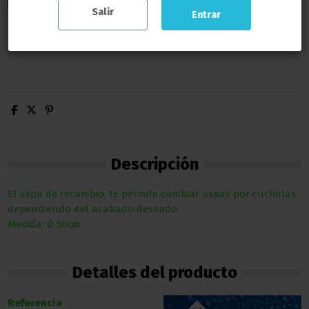
Salir
Entrar
Descripción
El aspa de recambio, te permite cambiar aspas por cuchillas
dependiendo del acabado deseado.
Medida: Ø 50cm.
Detalles del producto
Referencia