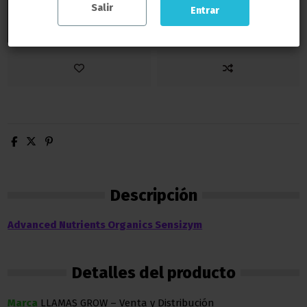
Salir
Entrar
Añadir al carrito
Descripción
Advanced Nutrients Organics Sensizym
Detalles del producto
Marca
LLAMAS GROW – Venta y Distribución