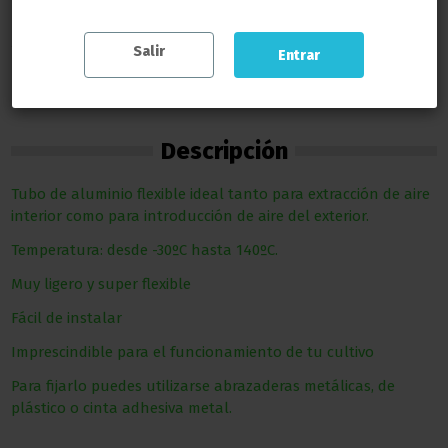
Salir
Entrar
Descripción
Tubo de aluminio flexible ideal tanto para extracción de aire
interior como para introducción de aire del exterior.
Temperatura: desde -30ºC hasta 140ºC.
Muy ligero y super flexible
Fácil de instalar
Imprescindible para el funcionamiento de tu cultivo
Para fijarlo puedes utilizarse abrazaderas metálicas, de
plástico o cinta adhesiva metal.