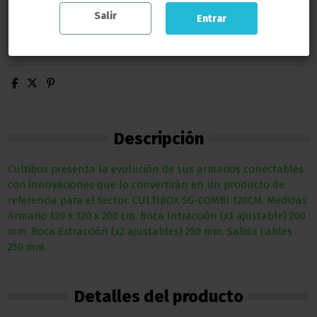
Salir
Entrar
Descripción
Cultibox presenta la evolución de sus armarios conectables
con innovaciones que lo convertirán en un producto de
referencia para el sector. CULTIBOX SG-COMBI 120CM. Medidas
Armario 120 x 120 x 200 cm. Boca Intracción (x1 ajustable) 200
mm. Boca Extracción (x2 ajustables) 250 mm. Salida cables
250 mm.
Detalles del producto