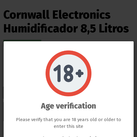
Cornwall Electronics
Humidificador 8,5 Litros
ENVIO INMEDIATO
44,13 €
Impuestos incluidos
ENTREGA EN 24/48 HORAS DESDE SU SALIDA DEL ALMACEN
Do not show again.
LLAMAS GROW NO VENDE ABSOLUTAMENTE NINGÚN PRODUCTO QUE ESTE FUERA DE LA LEY
TODOS LOS PRODUCTOS QUE SE VENDEN EN ESTA WEB SON EXCLUSIVAMENTE PARA LA HORTICULTURA
PROFESIONAL
LAS SEMILLAS DEL PROPIO BANCO DE LLAMAS GROW SON EXCLUSIVAS PARA EL COLECCIONISMO, NO SE PUEDE
GERMINAR NI CULTIVAR, SI ALGÚN CLIENTE DE LLAMAS GROW NO RESPETA LA LEY SERÁ BAJO SU
Age verification
RESPONSABILIDAD
Añadir al carrito
LLAMAS GROW NO SE HACE RESPONSABLE DE LAS ILEGALIDADES COMETIDAS POR LOS CLIENTES
Please verify that you are 18 years old or older to
enter this site