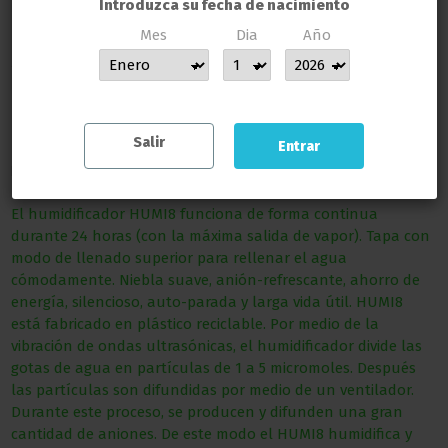
Introduzca su fecha de nacimiento
Mes
Dia
Año
MUCHAS GRACIAS POR CONFIAR EN LLAMAS GROW
Salir
Entrar
Descripción
El humidificador HUMI8 funciona de forma continua
durante 24 horas (con la máxima salida de vapor). Tapa con
modo de llenado superior para rellenar el agua
cómodamente. Niebla suave, anión-refrescante, ahorro de
energía, silencioso, auto-parada y larga vida útil. HUMI8
está fabricado en plástico reciclable. Por medio de la
vibración de ondas ultrasónicas, el humidificador divide las
gotas de agua en partículas de 1 a 5 micromoles. Después
las partículas son difundidas por medio de un ventilador.
Durante este proceso, se producen y difunden una gran
cantidad de aniones. De este modo el HUMI8 humidifica y