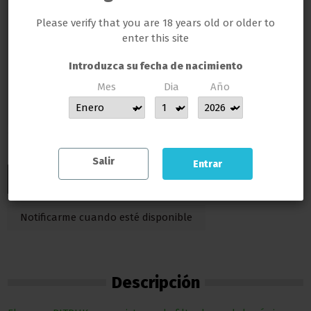
LLAMAS GROW NO SE HACE RESPONSABLE DE LAS ILEGALIDADES COMETIDAS POR LOS CLIENTES
Please verify that you are 18 years old or older to
Añadir al carrito
enter this site
Introduzca su fecha de nacimiento
Mes
Dia
Año
MUCHAS GRACIAS POR CONFIAR EN LLAMAS GROW
Salir
Entrar
Descripción