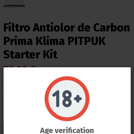
Filtro Antiolor de Carbon
Prima Klima PITPUK
Starter Kit
75,00 €
Impuestos incluidos
Medida
Do not show again.
LLAMAS GROW NO VENDE ABSOLUTAMENTE NINGÚN PRODUCTO QUE ESTE FUERA DE LA LEY
150mm
125mm
TODOS LOS PRODUCTOS QUE SE VENDEN EN ESTA WEB SON EXCLUSIVAMENTE PARA LA HORTICULTURA
PROFESIONAL
LAS SEMILLAS DEL PROPIO BANCO DE LLAMAS GROW SON EXCLUSIVAS PARA EL COLECCIONISMO, NO SE PUEDE
GERMINAR NI CULTIVAR, SI ALGÚN CLIENTE DE LLAMAS GROW NO RESPETA LA LEY SERÁ BAJO SU
Age verification
RESPONSABILIDAD