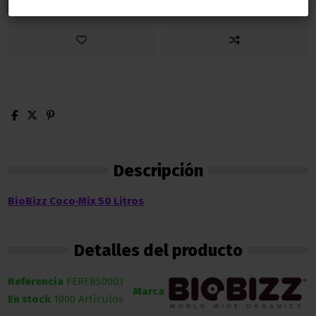
Descripción
BioBizz Coco·Mix 50 Litros
Detalles del producto
Referencia
FERFBS0003
Marca
En stock
1000 Artículos