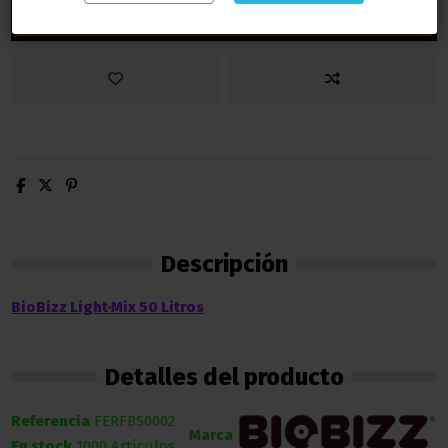
Añadir al carrito
Descripción
BioBizz Light·Mix 50 Litros
Detalles del producto
Referencia
FERFBS0002
Marca
En stock
1000 Artículos