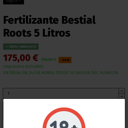
Fertilizante Bestial
Roots 5 Litros
ENVIO INMEDIATO
175,00 €
250,00 €
-30%
Impuestos incluidos
ENTREGA EN 24/48 HORAS DESDE SU SALIDA DEL ALMACEN
Añadir al carrito