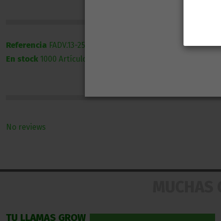
Referencia
FADV.13-250
En stock
1000 Artículos
No reviews
MUCHAS 
TU LLAMAS GROW