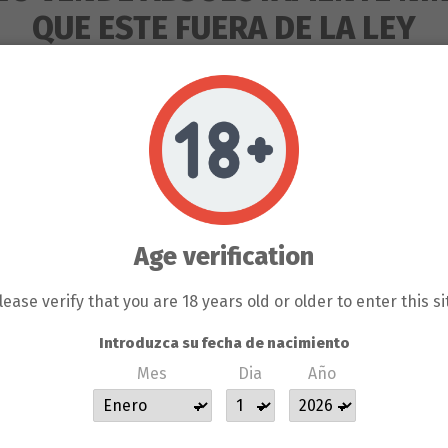
Advanced Nutrients Roots Piranha
QUE ESTE FUERA DE LA LEY
Cantidad
500ml
1 Litro
5 Litros
10 Litros
250ml
RODUCTOS QUE SE VENDEN EN 
ENTE PARA LA HORTICULTURA 
Añadir al carrito
S DEL PROPIO BANCO DE LLA
Age verification
 EL COLECCIONISMO, NO SE P
GÚN CLIENTE DE LLAMAS GROW N
lease verify that you are 18 years old or older to enter this si
SERÁ BAJO SU RESPONSABILIDA
Introduzca su fecha de nacimiento
Descripción
Mes
Dia
Año
 SE HACE RESPONSABLE DE L