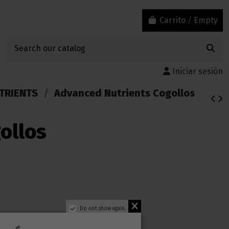
Carrito
/
Empty
Iniciar sesión
TRIENTS
Advanced Nutrients Cogollos
ollos
Do not show again.