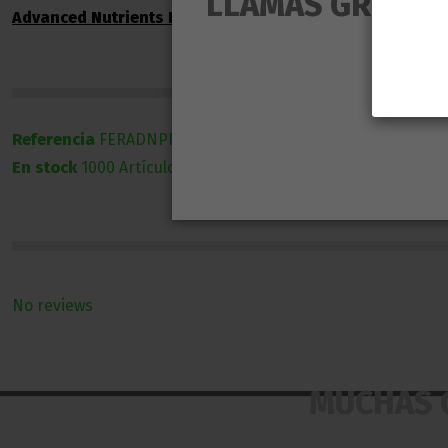
LLAMAS GROW NO
Advanced Nutrients Hammerhead
Referencia
FERADNPFB9044
En stock
1000 Artículos
No reviews
MUCHAS 