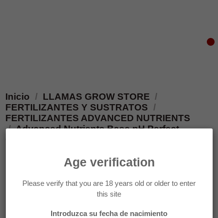
0
Inicio
LLAMAS GROW STORE
FERTILIZANTES Y SUSTRATOS
FERTILIZANTES ADVANCED NUTRIENTS
Advanced Nutrients Base pH Perfect
Connoisseur Grow A&B
Age verification
¡ENVIO GRATIS!
Please verify that you are 18 years old or older to enter
this site
Introduzca su fecha de nacimiento