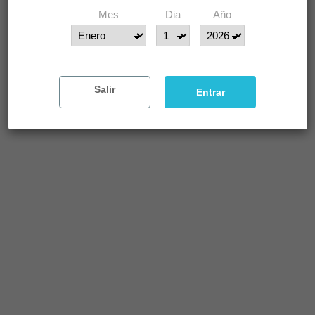
Mes
Dia
Año
Salir
Entrar