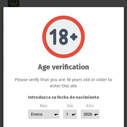
Advanced Nutrients
Potenciador de Sabor
Do not show again.
LLAMAS GROW NO VENDE ABSOLUTAMENTE NINGÚN PRODUCTO QUE ESTE FUERA DE LA LEY
Flawless Finish
TODOS LOS PRODUCTOS QUE SE VENDEN EN ESTA WEB SON EXCLUSIVAMENTE PARA LA HORTICULTURA
PROFESIONAL
LAS SEMILLAS DEL PROPIO BANCO DE LLAMAS GROW SON EXCLUSIVAS PARA EL COLECCIONISMO, NO SE PUEDE
GERMINAR NI CULTIVAR, SI ALGÚN CLIENTE DE LLAMAS GROW NO RESPETA LA LEY SERÁ BAJO SU
Age verification
ENVIO INMEDIATO
RESPONSABILIDAD
13,23 €
LLAMAS GROW NO SE HACE RESPONSABLE DE LAS ILEGALIDADES COMETIDAS POR LOS CLIENTES
Please verify that you are 18 years old or older to
Impuestos incluidos
enter this site
ENTREGA EN 24/48 HORAS DESDE SU SALIDA DEL ALMACEN
Introduzca su fecha de nacimiento
Advanced Nutrients Flawless Finish
Mes
Dia
Año
MUCHAS GRACIAS POR CONFIAR EN LLAMAS GROW
Cantidad
500ml
1 Litro
5 Litros
10 Litros
250ml