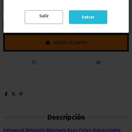
1 Kilo
10 Kilos
Salir
Entrar
Añadir al carrito
Descripción
Advanced Nutrients Nutrients Base Polvo Hidrosoluble