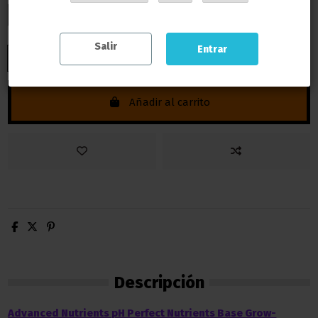
500ml
1 Litro
5 Litros
10 Litros
Salir
Entrar
Añadir al carrito
Descripción
Advanced Nutrients pH Perfect Nutrients Base Grow-