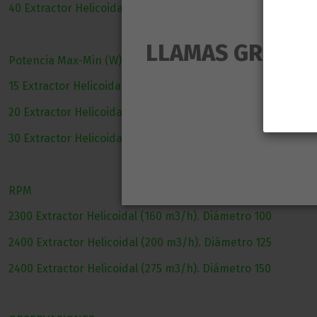
40 Extractor Helicoidal (275 m3/h). Diámetro 150
LLAMAS GROW NO
Potencia Max-Min (W)
15 Extractor Helicoidal (160 m3/h). Diámetro 100
20 Extractor Helicoidal (200 m3/h). Diámetro 125
30 Extractor Helicoidal (275 m3/h). Diámetro 150
RPM
2300 Extractor Helicoidal (160 m3/h). Diámetro 100
2400 Extractor Helicoidal (200 m3/h). Diámetro 125
2400 Extractor Helicoidal (275 m3/h). Diámetro 150