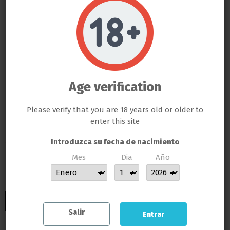
Do not show again.
Cornwall Electronics
LLAMAS GROW NO VENDE ABSOLUTAMENTE NINGÚN PRODUCTO QUE ESTE FUERA DE LA LEY
TODOS LOS PRODUCTOS QUE SE VENDEN EN ESTA WEB SON EXCLUSIVAMENTE PARA LA HORTICULTURA
PROFESIONAL
Controlador de
LAS SEMILLAS DEL PROPIO BANCO DE LLAMAS GROW SON EXCLUSIVAS PARA EL COLECCIONISMO, NO SE PUEDE
GERMINAR NI CULTIVAR, SI ALGÚN CLIENTE DE LLAMAS GROW NO RESPETA LA LEY SERÁ BAJO SU
Age verification
RESPONSABILIDAD
Temperatura
LLAMAS GROW NO SE HACE RESPONSABLE DE LAS ILEGALIDADES COMETIDAS POR LOS CLIENTES
Please verify that you are 18 years old or older to
ENVIO INMEDIATO
enter this site
39,15 €
Introduzca su fecha de nacimiento
Impuestos incluidos
Mes
Dia
Año
ENTREGA EN 24/48 HORAS DESDE SU SALIDA DEL ALMACEN
MUCHAS GRACIAS POR CONFIAR EN LLAMAS GROW
Salir
Entrar