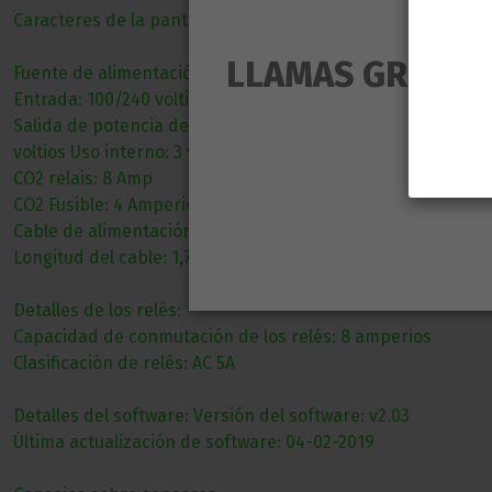
Caracteres de la pantalla: 2 x 8
LLAMAS GROW NO
Fuente de alimentación:
Entrada: 100/240 voltios 50/60 HZ
Salida de potencia de CO2: 100 – 220
voltios Uso interno: 3 vatios
CO2 relais: 8 Amp
CO2 Fusible: 4 Amperios
Cable de alimentación: 3 x 0,75
Longitud del cable: 1,7 m
Detalles de los relés:
Capacidad de conmutación de los relés: 8 amperios
Clasificación de relés: AC 5A
Detalles del software: Versión del software: v2.03
Última actualización de software: 04-02-2019