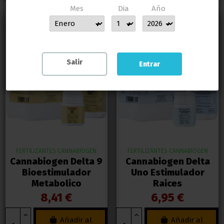
Mes
Dia
Año
MUCHAS GRACIAS POR CONFIAR EN LLAMAS GROW
Salir
Entrar
FERTILIZANTES CANNABIOGEN
FERTILIZANTES CANNABIOGEN
Cannabiogen Delta 9
Cannabiogen Delta
Bioestimulador
Uno Estimulador
Metabolico
Raices
8,41 €
6,95 €
Añadir al
Añadir al