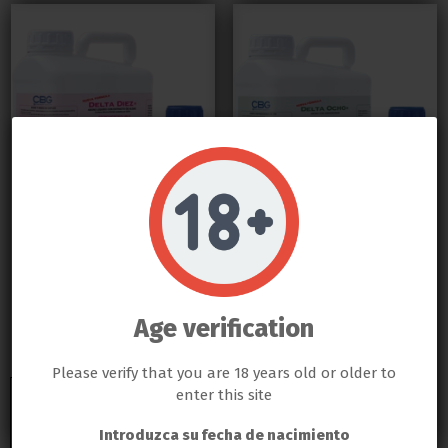
Do not show again.
LLAMAS GROW NO VENDE ABSOLUTAMENTE NINGÚN PRODUCTO QUE ESTE FUERA DE LA LEY
TODOS LOS PRODUCTOS QUE SE VENDEN EN ESTA WEB SON EXCLUSIVAMENTE PARA LA HORTICULTURA
PROFESIONAL
FERTILIZANTES CANNABIOGEN
FERTILIZANTES CANNABIOGEN
Cannabiogen Delta 10
Cannabiogen Delta 8
LAS SEMILLAS DEL PROPIO BANCO DE LLAMAS GROW SON EXCLUSIVAS PARA EL COLECCIONISMO, NO SE PUEDE
GERMINAR NI CULTIVAR, SI ALGÚN CLIENTE DE LLAMAS GROW NO RESPETA LA LEY SERÁ BAJO SU
Age verification
Floracion
Crecimiento
RESPONSABILIDAD
7,71 €
7,71 €
LLAMAS GROW NO SE HACE RESPONSABLE DE LAS ILEGALIDADES COMETIDAS POR LOS CLIENTES
Please verify that you are 18 years old or older to
enter this site
Añadir al
Añadir al
carrito
carrito
Introduzca su fecha de nacimiento