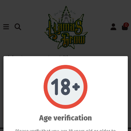
0
Inicio
Marcas
Cultilite
Listado de productos
por marca Cultilite
Do not show again.
LLAMAS GROW NO VENDE ABSOLUTAMENTE NINGÚN PRODUCTO QUE ESTE FUERA DE LA LEY
TODOS LOS PRODUCTOS QUE SE VENDEN EN ESTA WEB SON EXCLUSIVAMENTE PARA LA HORTICULTURA
PROFESIONAL
LAS SEMILLAS DEL PROPIO BANCO DE LLAMAS GROW SON EXCLUSIVAS PARA EL COLECCIONISMO, NO SE PUEDE
There are no products.
GERMINAR NI CULTIVAR, SI ALGÚN CLIENTE DE LLAMAS GROW NO RESPETA LA LEY SERÁ BAJO SU
Age verification
RESPONSABILIDAD
LLAMAS GROW NO SE HACE RESPONSABLE DE LAS ILEGALIDADES COMETIDAS POR LOS CLIENTES