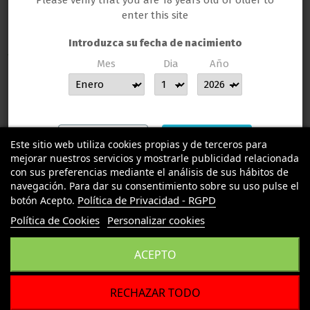
Please verify that you are 18 years old or older to
enter this site
Introduzca su fecha de nacimiento
TU LLAMAS GROW
Mes
Dia
Año
MUCHAS GRACIAS POR CONFIAR EN LLAMAS GROW
INFORMACION LEGAL
Contact us
Salir
Entrar
Este sitio web utiliza cookies propias y de terceros para
mejorar nuestros servicios y mostrarle publicidad relacionada
con sus preferencias mediante el análisis de sus hábitos de
navegación. Para dar su consentimiento sobre su uso pulse el
Política de Privacidad - RGPD
botón Acepto.
Política de Cookies
Personalizar cookies
ACEPTO
RECHAZAR TODO