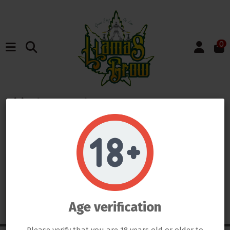
0
Inicio
Marcas
B.A.C.
Listado de productos
por marca B.A.C.
Do not show again.
LLAMAS GROW NO VENDE ABSOLUTAMENTE NINGÚN PRODUCTO QUE ESTE FUERA DE LA LEY
TODOS LOS PRODUCTOS QUE SE VENDEN EN ESTA WEB SON EXCLUSIVAMENTE PARA LA HORTICULTURA
PROFESIONAL
LAS SEMILLAS DEL PROPIO BANCO DE LLAMAS GROW SON EXCLUSIVAS PARA EL COLECCIONISMO, NO SE PUEDE
There are no products.
GERMINAR NI CULTIVAR, SI ALGÚN CLIENTE DE LLAMAS GROW NO RESPETA LA LEY SERÁ BAJO SU
Age verification
RESPONSABILIDAD
LLAMAS GROW NO SE HACE RESPONSABLE DE LAS ILEGALIDADES COMETIDAS POR LOS CLIENTES