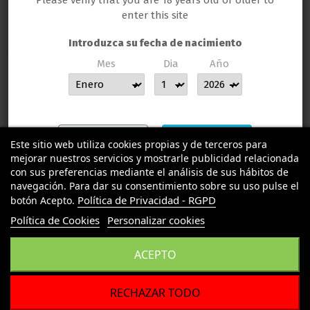
Please verify that you are 18 years old or older to
enter this site
Introduzca su fecha de nacimiento
TU LLAMAS GROW
Mes
Dia
Año
MUCHAS GRACIAS POR CONFIAR EN LLAMAS GROW
INFORMACION LEGAL
Contact us
Salir
Entrar
Este sitio web utiliza cookies propias y de terceros para
mejorar nuestros servicios y mostrarle publicidad relacionada
con sus preferencias mediante el análisis de sus hábitos de
navegación. Para dar su consentimiento sobre su uso pulse el
Política de Privacidad - RGPD
botón Acepto.
Política de Cookies
Personalizar cookies
ACEPTO
RECHAZAR TODO