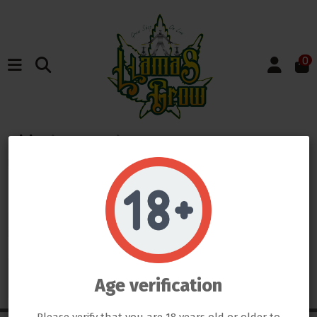
0
Inicio
Marcas
Nest Amp
Listado de productos
por marca Nest Amp
Do not show again.
LLAMAS GROW NO VENDE ABSOLUTAMENTE NINGÚN PRODUCTO QUE ESTE FUERA DE LA LEY
TODOS LOS PRODUCTOS QUE SE VENDEN EN ESTA WEB SON EXCLUSIVAMENTE PARA LA HORTICULTURA
PROFESIONAL
LAS SEMILLAS DEL PROPIO BANCO DE LLAMAS GROW SON EXCLUSIVAS PARA EL COLECCIONISMO, NO SE PUEDE
There are no products.
GERMINAR NI CULTIVAR, SI ALGÚN CLIENTE DE LLAMAS GROW NO RESPETA LA LEY SERÁ BAJO SU
Age verification
RESPONSABILIDAD
LLAMAS GROW NO SE HACE RESPONSABLE DE LAS ILEGALIDADES COMETIDAS POR LOS CLIENTES