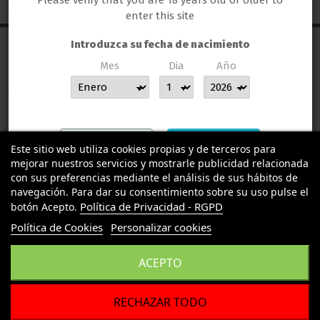
Please verify that you are 18 years old or older to
enter this site
Introduzca su fecha de nacimiento
Mes
Dia
Año
MUCHAS GRACIAS POR CONFIAR EN LLAMAS GROW
TU LLAMAS GROW
INFORMACION LEGAL
Salir
Entrar
Este sitio web utiliza cookies propias y de terceros para
mejorar nuestros servicios y mostrarle publicidad relacionada
Contact us
con sus preferencias mediante el análisis de sus hábitos de
navegación. Para dar su consentimiento sobre su uso pulse el
Política de Privacidad - RGPD
botón Acepto.
Política de Cookies
Personalizar cookies
ACEPTO
RECHAZAR TODO