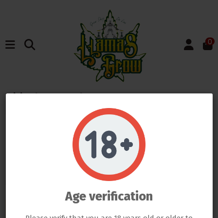
0
Inicio
Marcas
Water Master
Listado de productos
por marca Water
Do not show again.
LLAMAS GROW NO VENDE ABSOLUTAMENTE NINGÚN PRODUCTO QUE ESTE FUERA DE LA LEY
Master
TODOS LOS PRODUCTOS QUE SE VENDEN EN ESTA WEB SON EXCLUSIVAMENTE PARA LA HORTICULTURA
PROFESIONAL
LAS SEMILLAS DEL PROPIO BANCO DE LLAMAS GROW SON EXCLUSIVAS PARA EL COLECCIONISMO, NO SE PUEDE
GERMINAR NI CULTIVAR, SI ALGÚN CLIENTE DE LLAMAS GROW NO RESPETA LA LEY SERÁ BAJO SU
Age verification
RESPONSABILIDAD
LLAMAS GROW NO SE HACE RESPONSABLE DE LAS ILEGALIDADES COMETIDAS POR LOS CLIENTES
There are no products.