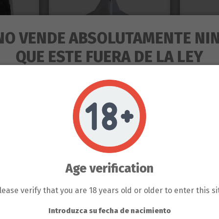
NO VENDE ABSOLUTAMENTE NI
QUE ESTE FUERA DE LA LEY
RODUCTOS QUE SE VENDEN EN 
ENTE PARA LA HORTICULTURA 
OLLINATOR
EXTRACCION DE RESINA POLLINATOR
EXTRACCI
tor Malla
Pollinator Malla Piramidal
Pollinat
lsas
Grande L 800 G
De R
S DEL PROPIO BANCO DE LLA
€
59,15 €
Age verification
 EL COLECCIONISMO, NO SE P
ir al
Añadir al
GÚN CLIENTE DE LLAMAS GROW N
lease verify that you are 18 years old or older to enter this si
ito
carrito
SERÁ BAJO SU RESPONSABILIDA
Introduzca su fecha de nacimiento