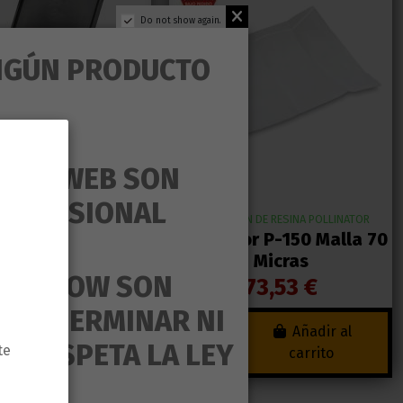
Do not show again.
NGÚN PRODUCTO
ESTA WEB SON
PROFESIONAL
ON DE RESINA POLLINATOR
EXTRACCION DE RESINA POLLINATOR
or P-150 Extractor
Pollinator P-150 Malla 70
esina en Seco
Micras
MAS GROW SON
411,52 €
73,53 €
UEDE GERMINAR NI
Añadir al
Añadir al
O RESPETA LA LEY
te
carrito
carrito
D