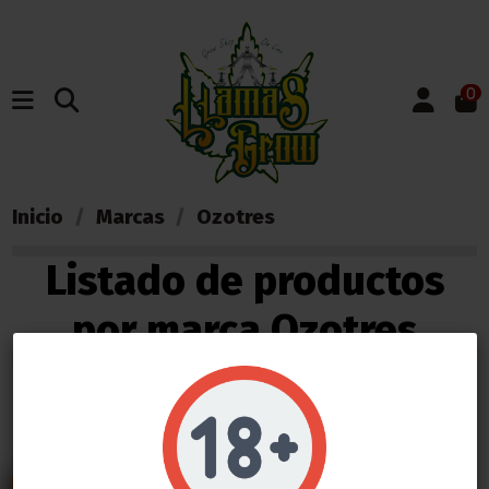
0
Inicio
Marcas
Ozotres
Listado de productos
por marca Ozotres
Nombre, A a Z
1
Do not show again.
LLAMAS GROW NO VENDE ABSOLUTAMENTE NINGÚN PRODUCTO QUE ESTE FUERA DE LA LEY