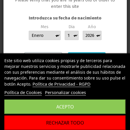
Please verify that you are 18 years old or older to
enter this site
Introduzca su fecha de nacimiento
TU LLAMAS GROW
Mes
Dia
Año
MUCHAS GRACIAS POR CONFIAR EN LLAMAS GROW
INFORMACION LEGAL
Contact us
Salir
Entrar
Este sitio web utiliza cookies propias y de terceros para
mejorar nuestros servicios y mostrarle publicidad relacionada
con sus preferencias mediante el análisis de sus hábitos de
navegación. Para dar su consentimiento sobre su uso pulse el
Política de Privacidad - RGPD
botón Acepto.
Política de Cookies
Personalizar cookies
ACEPTO
RECHAZAR TODO