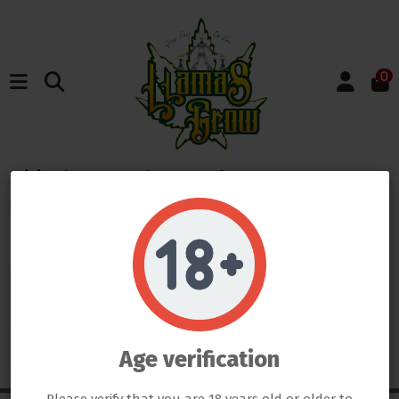
0
Inicio
Marcas
Lumatek
Listado de productos
por marca Lumatek
Do not show again.
LLAMAS GROW NO VENDE ABSOLUTAMENTE NINGÚN PRODUCTO QUE ESTE FUERA DE LA LEY
TODOS LOS PRODUCTOS QUE SE VENDEN EN ESTA WEB SON EXCLUSIVAMENTE PARA LA HORTICULTURA
PROFESIONAL
LAS SEMILLAS DEL PROPIO BANCO DE LLAMAS GROW SON EXCLUSIVAS PARA EL COLECCIONISMO, NO SE PUEDE
There are no products.
GERMINAR NI CULTIVAR, SI ALGÚN CLIENTE DE LLAMAS GROW NO RESPETA LA LEY SERÁ BAJO SU
Age verification
RESPONSABILIDAD
LLAMAS GROW NO SE HACE RESPONSABLE DE LAS ILEGALIDADES COMETIDAS POR LOS CLIENTES