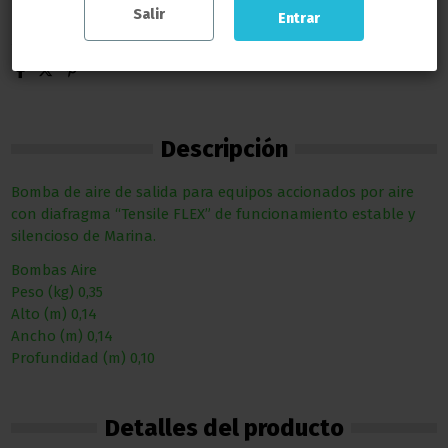
Salir
Entrar
Descripción
Bomba de aire de salida para equipos accionados por aire
con diafragma “Tensile FLEX” de funcionamiento estable y
silencioso de Marina.
Bombas Aire
Peso (kg) 0,35
Alto (m) 0,14
Ancho (m) 0,14
Profundidad (m) 0,10
Detalles del producto